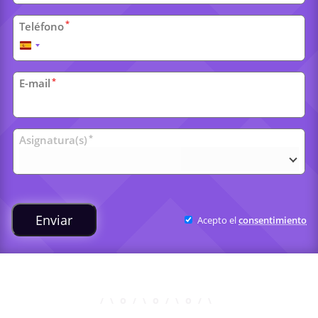
*
Teléfono
España
+34
*
E-mail
Clases
*
Asignatura(s)
universitarias
Enviar
Acepto el
consentimiento