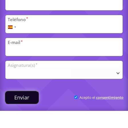
*
Teléfono
España
+34
*
E-mail
Clases
*
Asignatura(s)
universitarias
Enviar
Acepto el
consentimiento