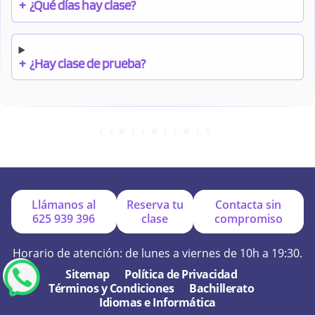
+
¿Qué días hay clase?
+
¿Hay clase de prueba?
+
¿Cuándo debo pagar el bono?
+
¿Se facilitan apuntes?
Llámanos al
Reserva tu
Contacta sin
625 939 396
clase
compromiso
+
¿Por qué online?
Horario de atención: de lunes a viernes de 10h a 19:30.
Sitemap
Política de Privacidad
Términos y Condiciones
Bachillerato
+
¿Se hacen exámenes de prueba?
Idiomas e Informática