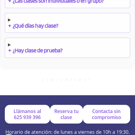
+
¿Las clases son individuales o en grupo?
+
¿Qué días hay clase?
+
¿Hay clase de prueba?
+
¿Cuándo debo pagar el bono?
+
¿Se facilitan apuntes?
Llámanos al
Reserva tu
Contacta sin
625 939 396
clase
compromiso
+
¿Por qué online?
Horario de atención: de lunes a viernes de 10h a 19:30.