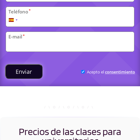
*
Teléfono
España
+34
*
E-mail
Clases
universitarias
Enviar
Acepto el
consentimiento
Precios de las clases para