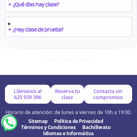
+
¿Qué días hay clase?
+
¿Hay clase de prueba?
+
¿Cuándo debo pagar el bono?
+
¿Se facilitan apuntes?
Llámanos al
Reserva tu
Contacta sin
625 939 396
clase
compromiso
+
¿Por qué online?
Horario de atención: de lunes a viernes de 10h a 19:30.
Sitemap
Política de Privacidad
Términos y Condiciones
Bachillerato
+
¿Se hacen exámenes de prueba?
Idiomas e Informática