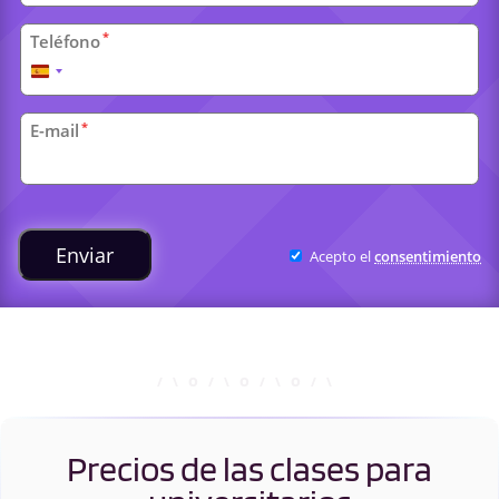
*
Teléfono
España
+34
*
E-mail
Clases
universitarias
Enviar
Acepto el
consentimiento
Precios de las clases para