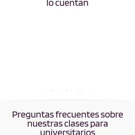
lo cuentan
Inteligencia Artificial
Materiales
Ingeniería del
Ingeniería Electrónica
Software
de Comunicaciones
Ingeniería Geológica
Ingeniería Informática
Ingeniería Informática
Ingeniería
- Matemáticas
Matemática
Ingeniería Química
Logopedia
Preguntas frecuentes sobre
nuestras clases para
universitarios
Matemáticas
Matemáticas - Física