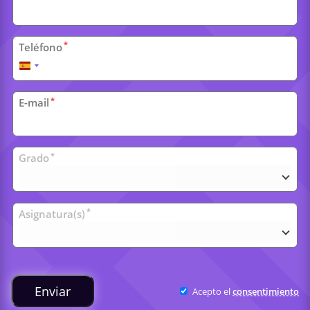
*
Teléfono
España
+34
*
E-mail
Clases
*
Grado
universitarias
*
Asignatura(s)
Enviar
Acepto el
consentimiento