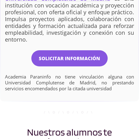
Economía - Relaciones
Enfermería
institución con vocación académica y proyección
Internacionales (RRII)
profesional, con oferta oficial y enfoque práctico.
Impulsa proyectos aplicados, colaboración con
entidades y formación actualizada para reforzar
empleabilidad, investigación y conexión con su
Estadística Aplicada
Farmacia
entorno.
Filosofía
Finanzas, Banca y
SOLICITAR INFORMACIÓN
Seguros
Academia Paraninfo no tiene vinculación alguna con
Universidad Complutense de Madrid, no prestando
Física
Fisioterapia
servicios encomendados por la citada universidad
Geología
Ingeniería de
Computadores
Nuestros alumnos te
Ingeniería de Datos e
Ingeniería de