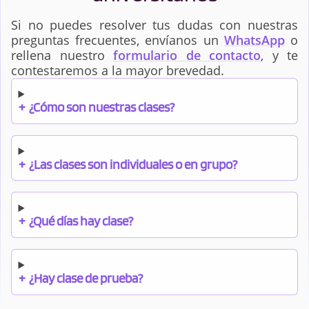
Si no puedes resolver tus dudas con nuestras
preguntas frecuentes, envíanos un
WhatsApp
o
Medicina
Nutrición Humana y
Dietética
rellena nuestro
formulario de contacto
, y te
contestaremos a la mayor brevedad.
Odontología
Óptica y Optometría
+
¿Cómo son nuestras clases?
Podología
Psicología
+
¿Las clases son individuales o en grupo?
Química
Relaciones
+
¿Qué días hay clase?
Internacionales (RRII)
Relaciones Laborales
Sociología - Relaciones
+
¿Hay clase de prueba?
y Recursos Humanos
Internacionales (RRII)
(RRLL y RRHH)