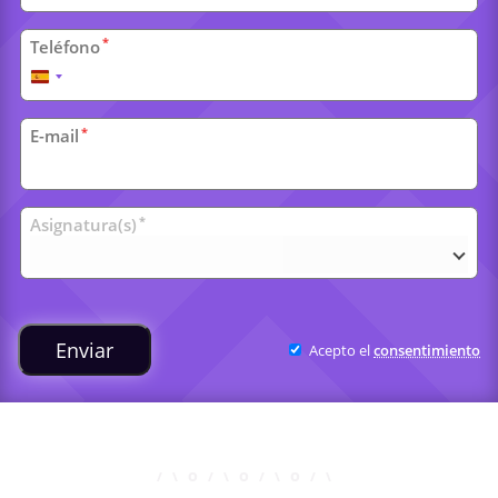
*
Teléfono
España
+34
*
E-mail
Clases
*
Asignatura(s)
universitarias
Enviar
Acepto el
consentimiento