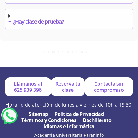
+
¿Hay clase de prueba?
+
¿Cuándo debo pagar el bono?
+
¿Se facilitan apuntes?
Llámanos al
Reserva tu
Contacta sin
625 939 396
clase
compromiso
+
¿Por qué online?
Horario de atención: de lunes a viernes de 10h a 19:30.
Sitemap
Política de Privacidad
Términos y Condiciones
Bachillerato
+
¿Se hacen exámenes de prueba?
Idiomas e Informática
Academia Universitaria Paraninfo