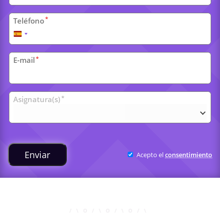
*
Teléfono
España
+34
*
E-mail
Clases
*
Asignatura(s)
universitarias
Enviar
Acepto el
consentimiento