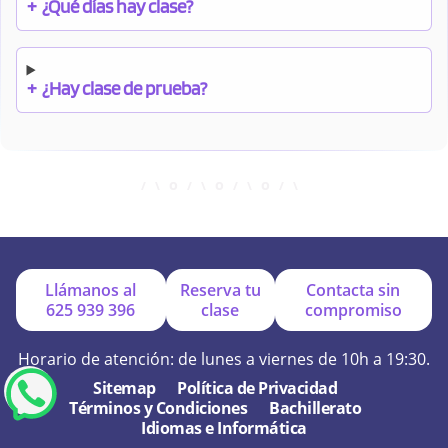
+
¿Qué días hay clase?
+
¿Hay clase de prueba?
+
¿Cuándo debo pagar el bono?
+
¿Se facilitan apuntes?
Llámanos al
Reserva tu
Contacta sin
625 939 396
clase
compromiso
+
¿Por qué online?
Horario de atención: de lunes a viernes de 10h a 19:30.
Sitemap
Política de Privacidad
Términos y Condiciones
Bachillerato
+
¿Se hacen exámenes de prueba?
Idiomas e Informática