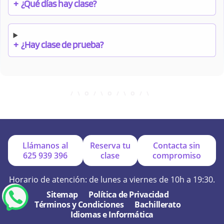
+
¿Qué días hay clase?
+
¿Hay clase de prueba?
+
¿Cuándo debo pagar el bono?
+
¿Se facilitan apuntes?
Llámanos al
Reserva tu
Contacta sin
625 939 396
clase
compromiso
+
¿Por qué online?
Horario de atención: de lunes a viernes de 10h a 19:30.
Sitemap
Política de Privacidad
Términos y Condiciones
Bachillerato
+
¿Se hacen exámenes de prueba?
Idiomas e Informática