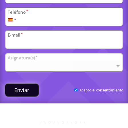
*
Teléfono
España
+34
*
E-mail
Clases
*
Asignatura(s)
universitarias
Enviar
Acepto el
consentimiento