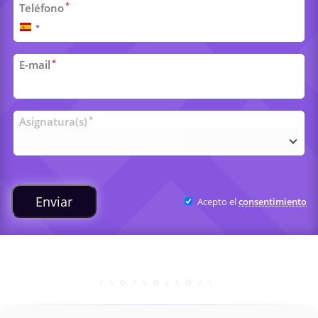
*
Teléfono
España
+34
*
E-mail
Clases
*
Asignatura(s)
universitarias
Enviar
Acepto el
consentimiento