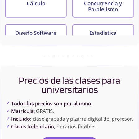
Cálculo
Concurrencia y
Paralelismo
Diseño Software
Estadística
Estructura de
Fundamentos de los
Computadores
Computadores
Precios de las clases para
Gestión de Proyectos
Informática Básica
universitarios
Todos los precios son por alumno.
Legislación y
Matemática Discreta
Matrícula:
GRATIS.
Seguridad Informática
Incluido:
clase grabada y pizarra digital del profesor.
Clases todo el año
, horarios flexibles.
Paradigmas de
Programación I