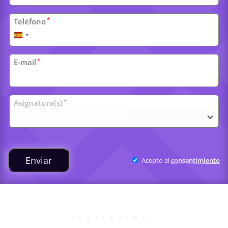
*
Teléfono
España
+34
*
E-mail
Clases
*
Asignatura(s)
universitarias
Enviar
Acepto el
consentimiento