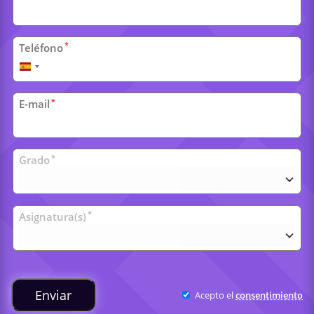
*
Teléfono
España
+34
*
E-mail
Clases
*
Grado
universitarias
*
Asignatura(s)
Enviar
Acepto el
consentimiento