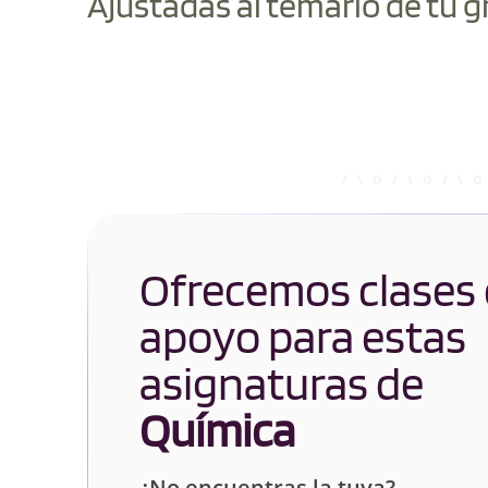
Ajustadas al temario de tu g
Ofrecemos clases
apoyo para estas
asignaturas de
Química
¿No encuentras la tuya?