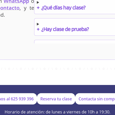
un
WhatsApp
o
+
¿Qué días hay clase?
contacto
, y te
d.
+
¿Hay clase de prueba?
+
¿Cuándo debo pagar el bono?
+
¿Se facilitan apuntes?
+
¿Por qué online?
os al
625 939 396
Reserva tu clase
Contacta sin com
Horario de atención: de lunes a viernes de 10h a 19:30.