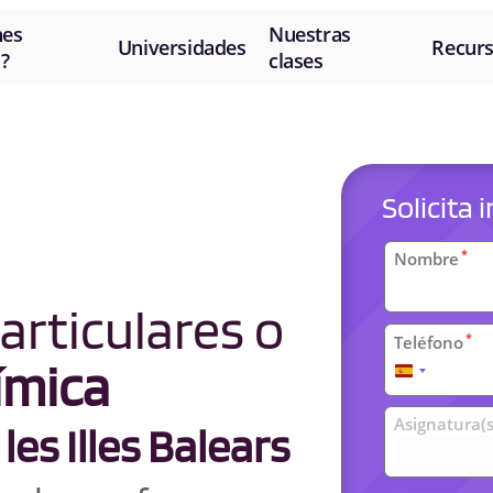
nes
Nuestras
Universidades
Recur
?
clases
Solicita
Datos
*
Nombre
personal
articulares o
*
Teléfono
ímica
España
+34
Clases
Asignatura(s
les Illes Balears
universit