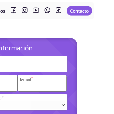
sos
Contacto
 información
es
*
E-mail
*
)
arias