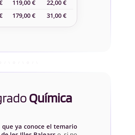
€
119,00 €
22,00 €
€
179,00 €
31,00 €
 grado
Química
 que ya conoce el temario
de les Illes Balears
o, si no