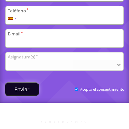
*
Teléfono
España
+34
*
E-mail
Clases
*
Asignatura(s)
universitarias
Enviar
Acepto el
consentimiento