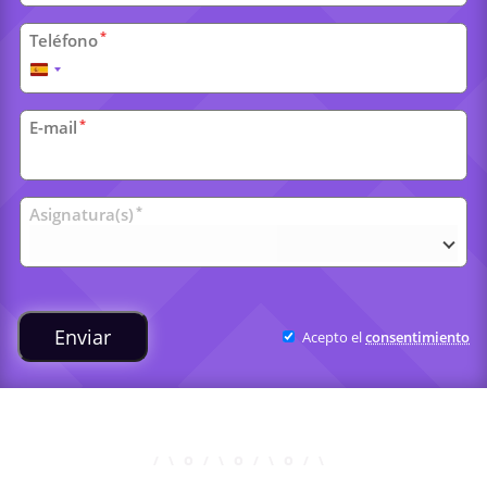
*
Teléfono
España
+34
*
E-mail
Clases
*
Asignatura(s)
universitarias
Enviar
Acepto el
consentimiento