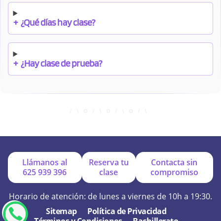
+
¿Qué días hay clase?
+
¿Hay clase de prueba?
+
¿Cuándo debo pagar el bono?
+
¿Se facilitan apuntes?
Llámanos al
Reserva tu
Contacta sin
625 939 396
clase
compromiso
+
¿Por qué online?
Horario de atención: de lunes a viernes de 10h a 19:30.
Sitemap
Política de Privacidad
Términos y Condiciones
Bachillerato