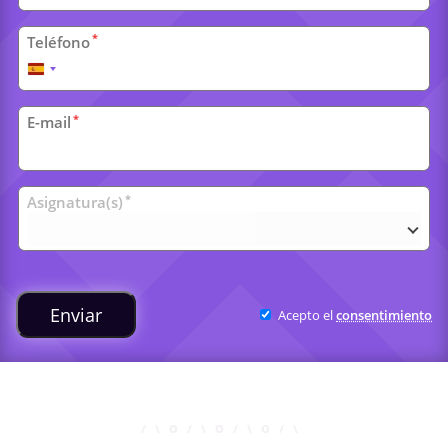
*
Teléfono
España
+34
*
E-mail
Clases
*
Asignatura(s)
universitarias
Enviar
Acepto el
consentimiento