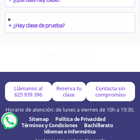
+
¿Hay clase de prueba?
+
¿Cuándo debo pagar el bono?
+
¿Se facilitan apuntes?
Llámanos al
Reserva tu
Contacta sin
625 939 396
clase
compromiso
+
¿Por qué online?
Horario de atención: de lunes a viernes de 10h a 19:30.
Sitemap
Política de Privacidad
Términos y Condiciones
Bachillerato
+
¿Se hacen exámenes de prueba?
Idiomas e Informática