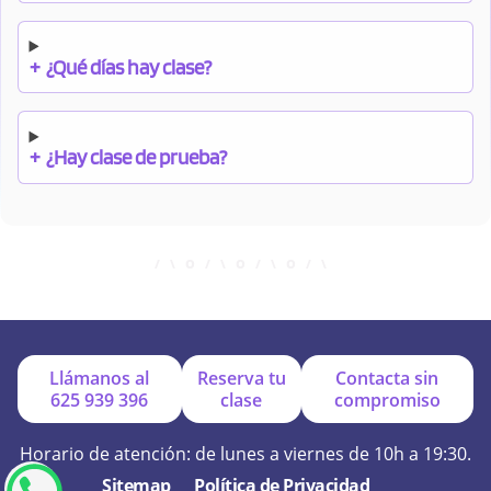
+
¿Qué días hay clase?
+
¿Hay clase de prueba?
+
¿Cuándo debo pagar el bono?
+
¿Se facilitan apuntes?
Llámanos al
Reserva tu
Contacta sin
625 939 396
clase
compromiso
+
¿Por qué online?
Horario de atención: de lunes a viernes de 10h a 19:30.
Sitemap
Política de Privacidad