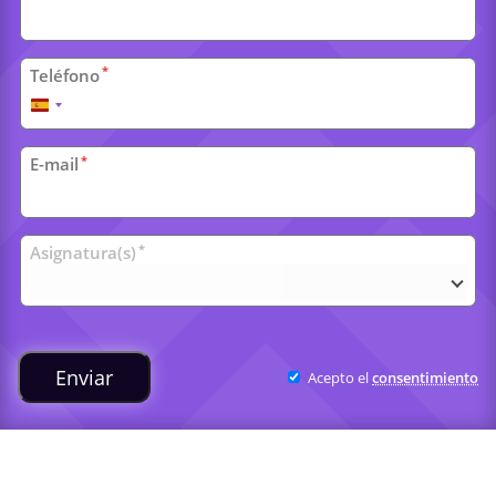
*
Teléfono
España
+34
*
E-mail
Clases
*
Asignatura(s)
universitarias
Enviar
Acepto el
consentimiento