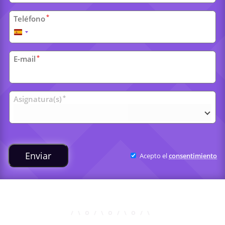
*
Teléfono
España
+34
*
E-mail
Clases
*
Asignatura(s)
universitarias
Enviar
Acepto el
consentimiento