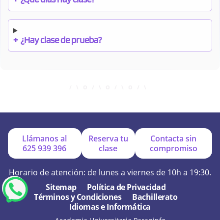
+
¿Hay clase de prueba?
+
¿Cuándo debo pagar el bono?
+
¿Se facilitan apuntes?
Llámanos al
Reserva tu
Contacta sin
625 939 396
clase
compromiso
+
¿Por qué online?
Horario de atención: de lunes a viernes de 10h a 19:30.
Sitemap
Política de Privacidad
Términos y Condiciones
Bachillerato
+
¿Se hacen exámenes de prueba?
Idiomas e Informática