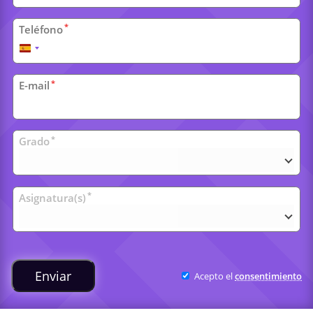
*
Teléfono
España
+34
*
E-mail
Clases
*
Grado
universitarias
*
Asignatura(s)
Enviar
Acepto el
consentimiento