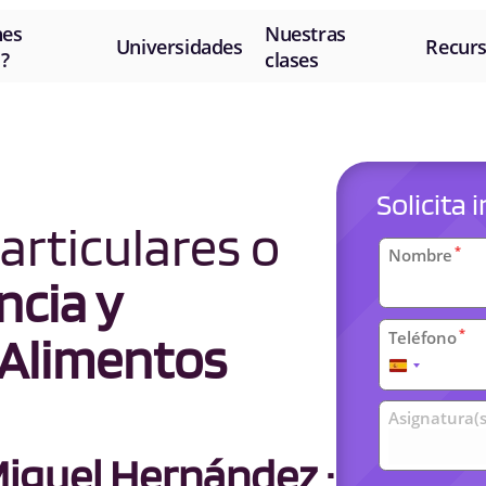
nes
Nuestras
Universidades
Recur
?
clases
Solicita
articulares o
Datos
*
Nombre
personal
ncia y
*
Teléfono
 Alimentos
España
+34
Clases
Asignatura(s
universit
iguel Hernández ·