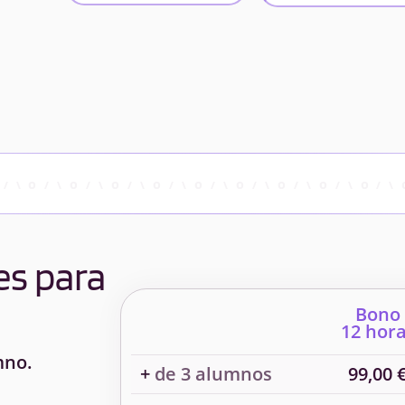
es para
Bono
12 hor
mno.
+
de 3 alumnos
99,00 