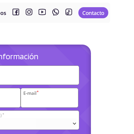
sos
Contacto
 información
es
*
E-mail
*
)
arias