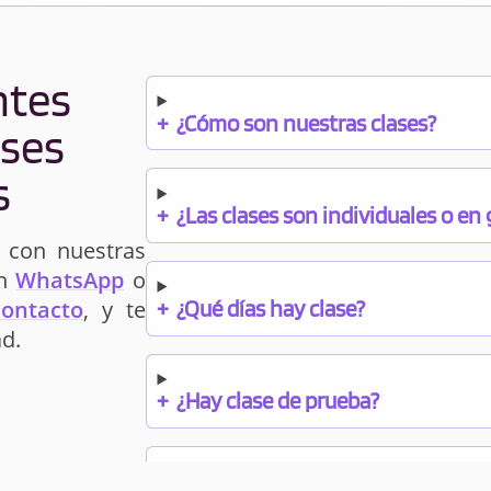
ntes
+
¿Cómo son nuestras clases?
ases
s
+
¿Las clases son individuales o en
 con nuestras
un
WhatsApp
o
+
¿Qué días hay clase?
contacto
, y te
d.
+
¿Hay clase de prueba?