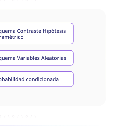
quema Contraste Hipótesis
ramétrico
quema Variables Aleatorias
obabilidad condicionada