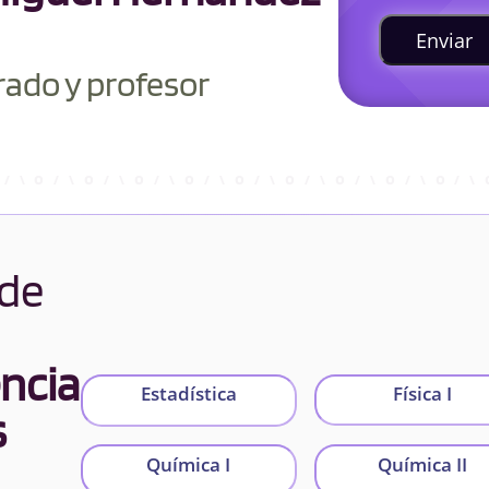
Enviar
rado y profesor
 de
encia
Estadística
Física I
s
Química I
Química II