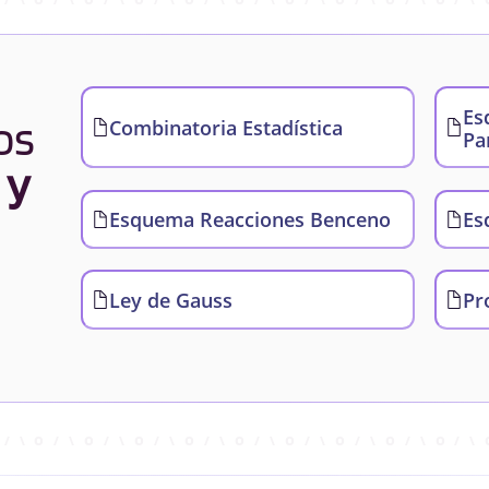
Es
os
Combinatoria Estadística
Pa
 y
Esquema Reacciones Benceno
Es
Ley de Gauss
Pr