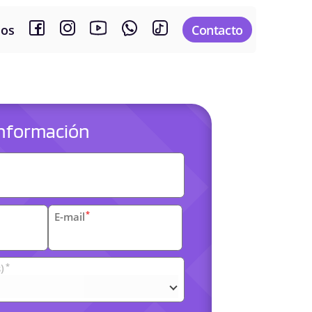
sos
Contacto
 información
es
*
E-mail
*
)
arias