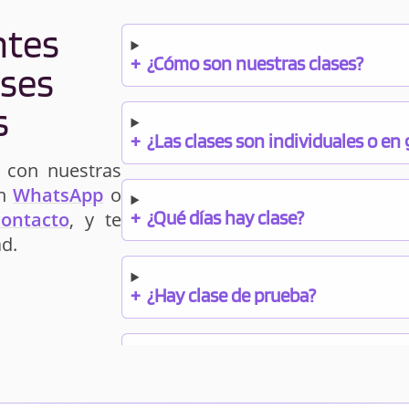
ntes
+
¿Cómo son nuestras clases?
ases
s
+
¿Las clases son individuales o en
 con nuestras
un
WhatsApp
o
+
¿Qué días hay clase?
contacto
, y te
d.
+
¿Hay clase de prueba?
+
¿Cuándo debo pagar el bono?