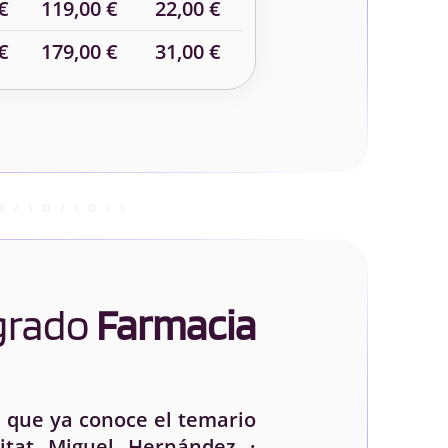
€
119,00 €
22,00 €
€
179,00 €
31,00 €
 grado
Farmacia
 que ya conoce el temario
itat Miguel Hernández ·