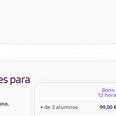
es para
Bono
12 hor
mno.
+
de 3 alumnos
99,00 