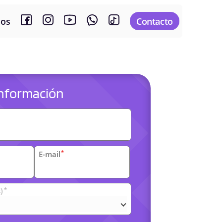
sos
Contacto
 información
es
*
E-mail
*
)
arias