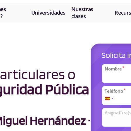
nes
Nuestras
Universidades
Recur
?
clases
Solicita
Datos
articulares o
*
Nombre
personal
uridad Pública
*
Teléfono
España
+34
Clases
Asignatura(s
iguel Hernández ·
universit