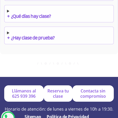
+
¿Qué días hay clase?
+
¿Hay clase de prueba?
+
¿Cuándo debo pagar el bono?
+
¿Se facilitan apuntes?
Llámanos al
Reserva tu
Contacta sin
625 939 396
clase
compromiso
+
¿Por qué online?
Horario de atención: de lunes a viernes de 10h a 19:30.
Sitemap
Política de Privacidad