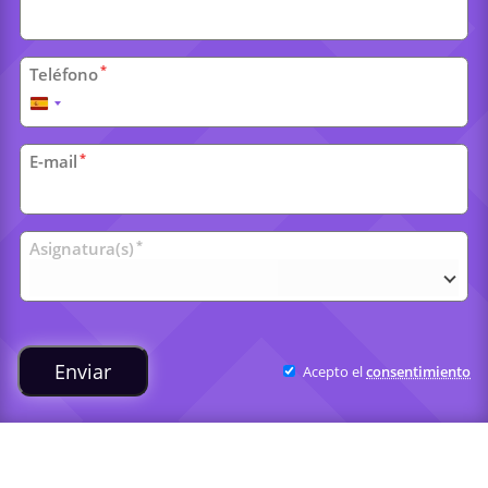
*
Teléfono
España
+34
*
E-mail
Clases
*
Asignatura(s)
universitarias
Enviar
Acepto el
consentimiento