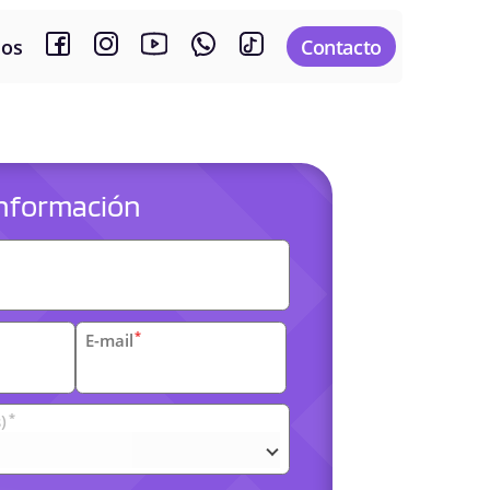
sos
Contacto
 información
es
*
E-mail
*
)
arias