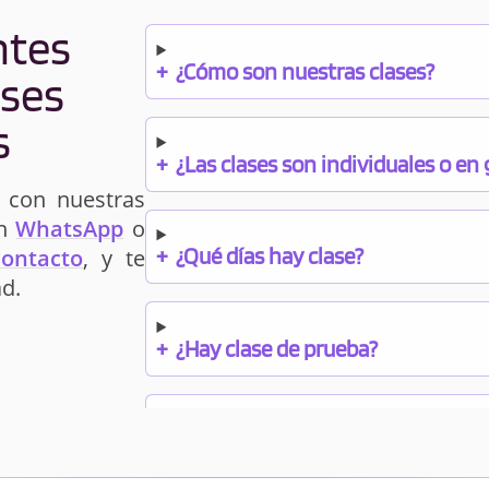
ntes
+
¿Cómo son nuestras clases?
ases
s
+
¿Las clases son individuales o en
 con nuestras
un
WhatsApp
o
+
¿Qué días hay clase?
contacto
, y te
d.
+
¿Hay clase de prueba?
+
¿Cuándo debo pagar el bono?