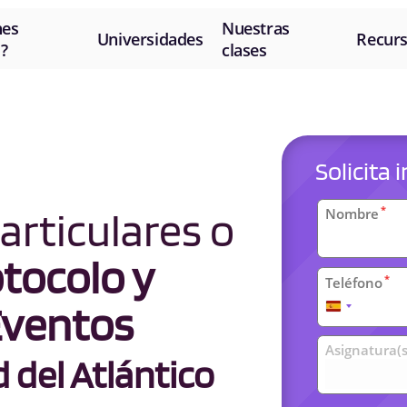
nes
Nuestras
Universidades
Recur
?
clases
Solicita
Datos
articulares o
*
Nombre
personal
tocolo y
*
Teléfono
Eventos
España
+34
Clases
Asignatura(s
del Atlántico
universit