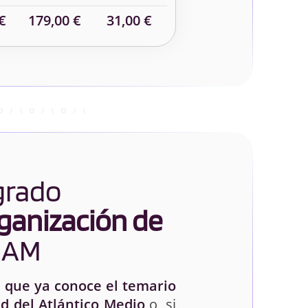
€
179,00 €
31,00 €
 grado
ganización de
NAM
 que ya conoce el temario
d del Atlántico Medio
o, si