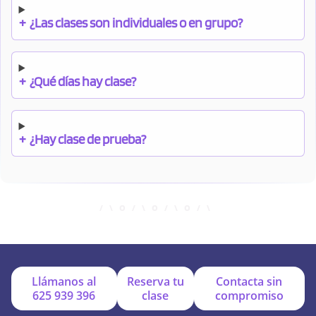
+
¿Las clases son individuales o en grupo?
+
¿Qué días hay clase?
+
¿Hay clase de prueba?
+
¿Cuándo debo pagar el bono?
+
¿Se facilitan apuntes?
Llámanos al
Reserva tu
Contacta sin
625 939 396
clase
compromiso
+
¿Por qué online?