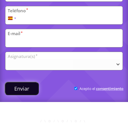
*
Teléfono
España
+34
*
E-mail
Clases
*
Asignatura(s)
universitarias
Enviar
Acepto el
consentimiento