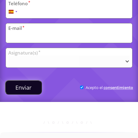
*
Teléfono
España
+34
*
E-mail
Clases
*
Asignatura(s)
universitarias
Enviar
Acepto el
consentimiento