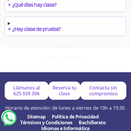
+
¿Qué días hay clase?
+
¿Hay clase de prueba?
+
¿Cuándo debo pagar el bono?
+
¿Se facilitan apuntes?
Llámanos al
Reserva tu
Contacta sin
625 939 396
clase
compromiso
+
¿Por qué online?
Horario de atención: de lunes a viernes de 10h a 19:30.
Sitemap
Política de Privacidad
Términos y Condiciones
Bachillerato
+
¿Se hacen exámenes de prueba?
Idiomas e Informática