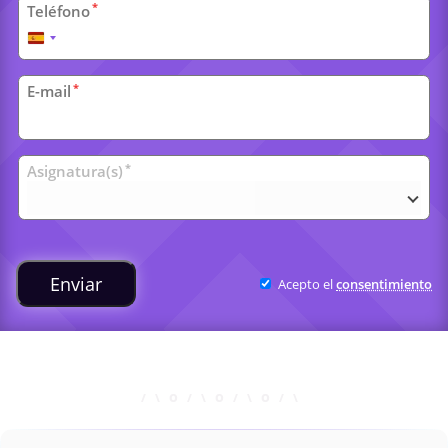
*
Teléfono
España
+34
*
E-mail
Clases
*
Asignatura(s)
universitarias
Enviar
Acepto el
consentimiento