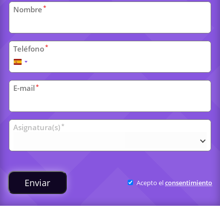
Datos
*
Nombre
personales
*
Teléfono
España
+34
*
E-mail
Clases
*
Asignatura(s)
universitarias
Enviar
Acepto el
consentimiento