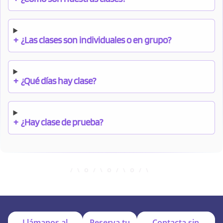
+
¿Las clases son individuales o en grupo?
+
¿Qué días hay clase?
+
¿Hay clase de prueba?
+
¿Cuándo debo pagar el bono?
+
¿Se facilitan apuntes?
Llámanos al
Reserva tu
Contacta sin