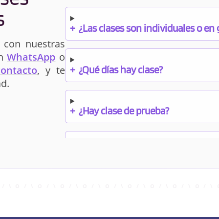
s
+
¿Las clases son individuales o en
 con nuestras
un
WhatsApp
o
+
¿Qué días hay clase?
contacto
, y te
d.
+
¿Hay clase de prueba?
+
¿Cuándo debo pagar el bono?
+
¿Se facilitan apuntes?