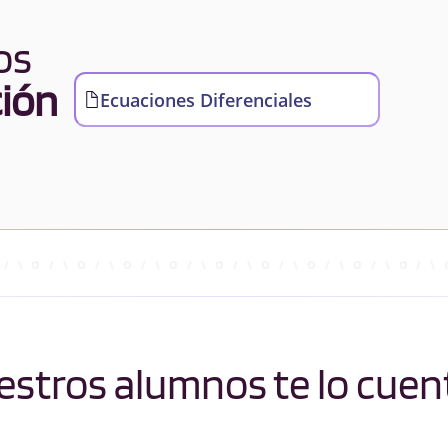
os
ión
Ecuaciones Diferenciales
stros alumnos te lo cuen