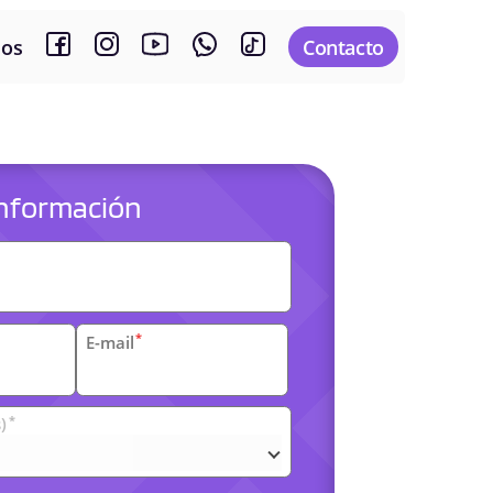
sos
Contacto
 información
es
*
E-mail
*
)
arias