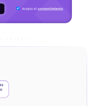
Acepto el
consentimiento
as
su