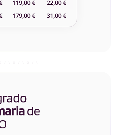
€
119,00 €
22,00 €
€
179,00 €
31,00 €
 grado
maria
de
O