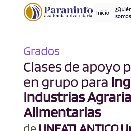
¿Quié
Inicio
somos
Grados
Clases de apoyo p
en grupo para
Ing
Industrias Agraria
Alimentarias
de
UNEATLANTICO Un