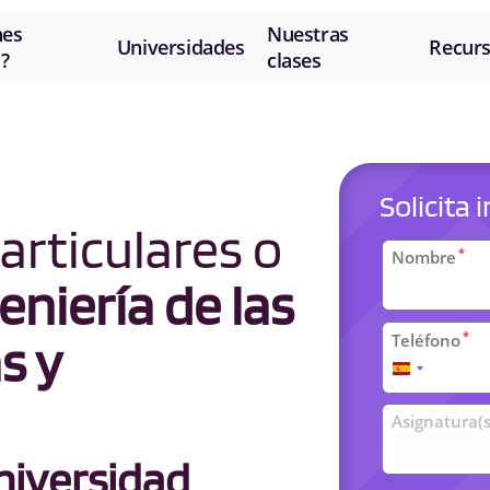
nes
Nuestras
Universidades
Recur
?
clases
Solicita
articulares o
Datos
*
Nombre
personal
eniería de las
*
Teléfono
s y
España
+34
Clases
Asignatura(s
universit
iversidad