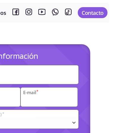
sos
Contacto
 información
es
*
E-mail
*
)
arias