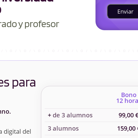
o
Enviar
rado y profesor
es para
Bono
12 hor
mno.
+
de 3 alumnos
99,00 
3 alumnos
159,00 
 digital del