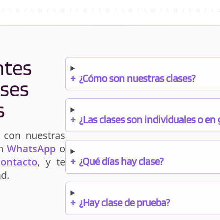
ntes
+
¿Cómo son nuestras clases?
ases
s
+
¿Las clases son individuales o en
 con nuestras
un
WhatsApp
o
+
¿Qué días hay clase?
contacto
, y te
d.
+
¿Hay clase de prueba?