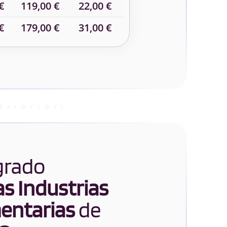
€
119,00 €
22,00 €
€
179,00 €
31,00 €
 grado
as Industrias
mentarias
de