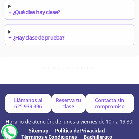
+
¿Qué días hay clase?
+
¿Hay clase de prueba?
+
¿Cuándo debo pagar el bono?
+
¿Se facilitan apuntes?
Llámanos al
Reserva tu
Contacta sin
625 939 396
clase
compromiso
+
¿Por qué online?
Horario de atención: de lunes a viernes de 10h a 19:30.
Sitemap
Política de Privacidad
Términos y Condiciones
Bachillerato