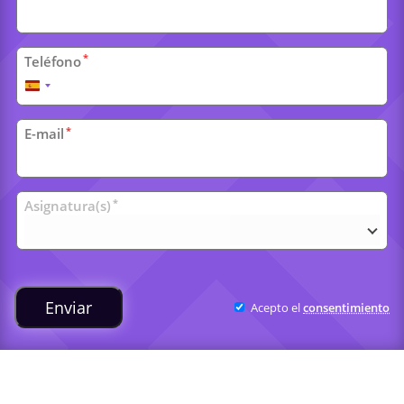
*
Teléfono
España
+34
*
E-mail
Clases
*
Asignatura(s)
universitarias
Enviar
Acepto el
consentimiento