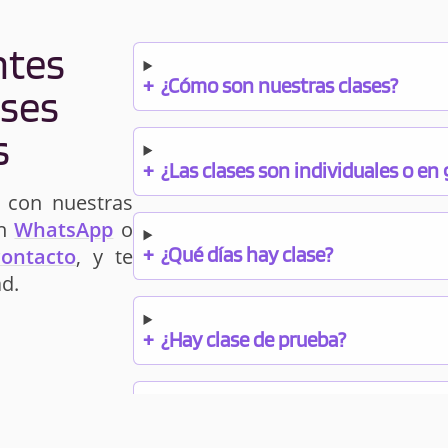
ntes
+
¿Cómo son nuestras clases?
ases
s
+
¿Las clases son individuales o en
 con nuestras
un
WhatsApp
o
+
¿Qué días hay clase?
contacto
, y te
d.
+
¿Hay clase de prueba?
+
¿Cuándo debo pagar el bono?