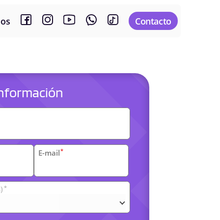
sos
Contacto
 información
es
*
E-mail
*
)
arias