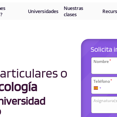
nes
Nuestras
Universidades
Recur
?
clases
Solicita
Datos
*
Nombre
personal
articulares o
*
Teléfono
cología
España
+34
iversidad
Clases
Asignatura(s
universit
o