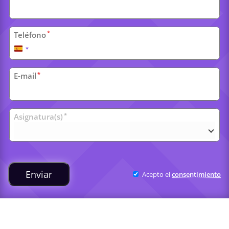
*
Teléfono
España
+34
*
E-mail
Clases
*
Asignatura(s)
universitarias
Enviar
Acepto el
consentimiento