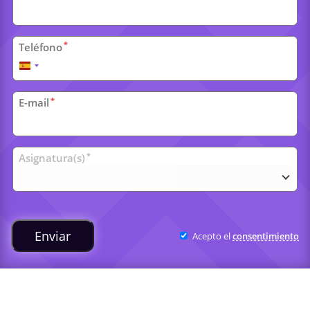
*
Teléfono
España
+34
*
E-mail
Clases
*
Asignatura(s)
universitarias
Enviar
Acepto el
consentimiento