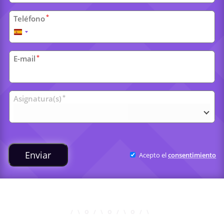
*
Teléfono
España
+34
*
E-mail
Clases
*
Asignatura(s)
universitarias
Enviar
Acepto el
consentimiento