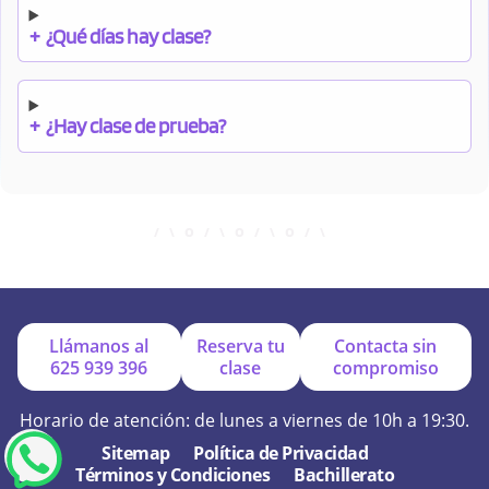
+
¿Qué días hay clase?
+
¿Hay clase de prueba?
+
¿Cuándo debo pagar el bono?
+
¿Se facilitan apuntes?
Llámanos al
Reserva tu
Contacta sin
625 939 396
clase
compromiso
+
¿Por qué online?
Horario de atención: de lunes a viernes de 10h a 19:30.
Sitemap
Política de Privacidad
Términos y Condiciones
Bachillerato
+
¿Se hacen exámenes de prueba?