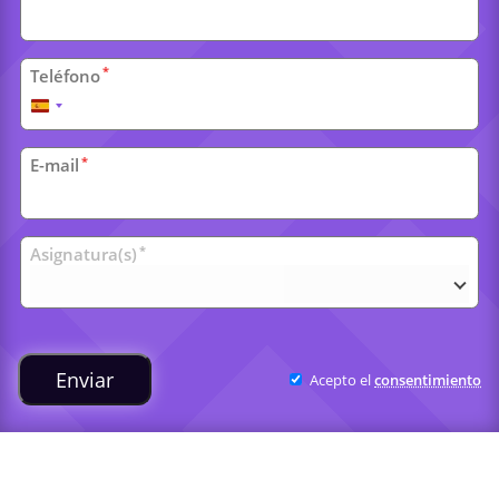
*
Teléfono
España
+34
*
E-mail
Clases
*
Asignatura(s)
universitarias
Enviar
Acepto el
consentimiento