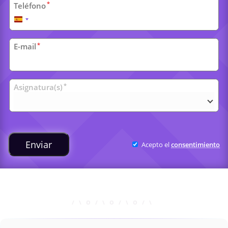
*
Teléfono
España
+34
*
E-mail
Clases
*
Asignatura(s)
universitarias
Enviar
Acepto el
consentimiento