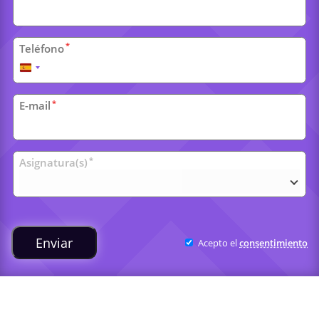
*
Teléfono
España
+34
*
E-mail
Clases
*
Asignatura(s)
universitarias
Enviar
Acepto el
consentimiento