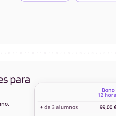
es para
Bono
12 hor
mno.
+
de 3 alumnos
99,00 