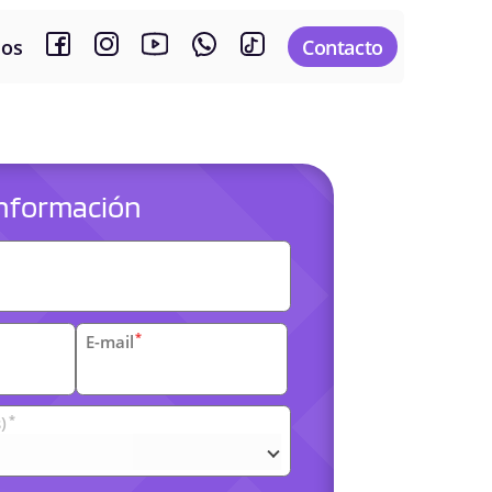
sos
Contacto
 información
es
*
E-mail
*
)
arias