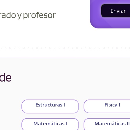
Enviar
rado y profesor
 de
Estructuras I
Física I
Matemáticas I
Matemáticas II