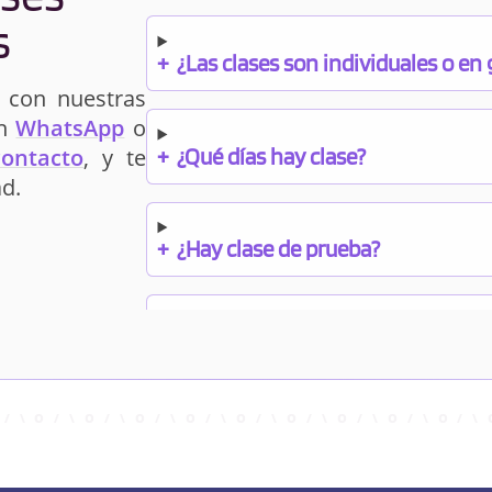
s
+
¿Las clases son individuales o en
 con nuestras
un
WhatsApp
o
+
¿Qué días hay clase?
contacto
, y te
d.
+
¿Hay clase de prueba?
+
¿Cuándo debo pagar el bono?
+
¿Se facilitan apuntes?