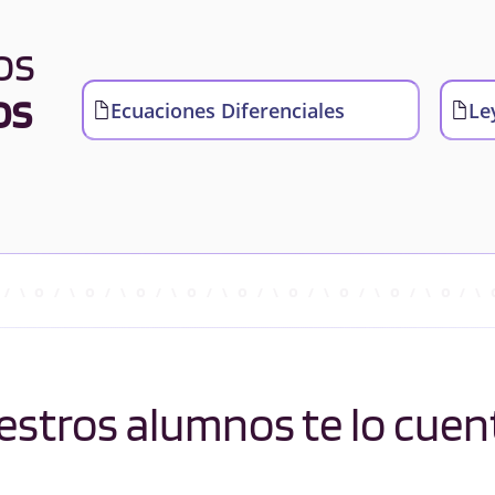
os
os
Ecuaciones Diferenciales
Le
stros alumnos te lo cuen