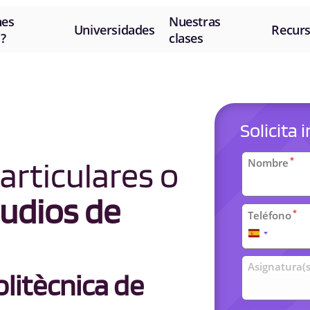
nes
Nuestras
Universidades
Recur
?
clases
Solicita
Datos
articulares o
*
Nombre
personal
udios de
*
Teléfono
España
+34
Clases
Asignatura(s
litècnica de
universit