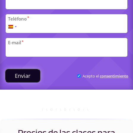
*
Teléfono
España
+34
*
E-mail
Clases
universitarias
Enviar
Acepto el
consentimiento
Precios de las clases para