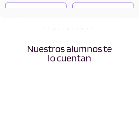
Lógica en la
Matemática Discreta
Informática
Matemáticas I
Programación I
Nuestros alumnos te
lo cuentan
Programación II