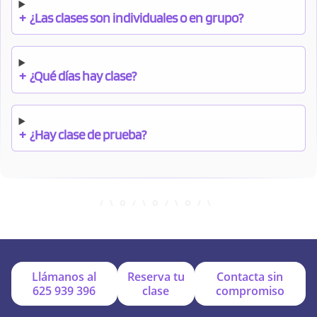
+
¿Las clases son individuales o en grupo?
+
¿Qué días hay clase?
+
¿Hay clase de prueba?
+
¿Cuándo debo pagar el bono?
+
¿Se facilitan apuntes?
Llámanos al
Reserva tu
Contacta sin
625 939 396
clase
compromiso
+
¿Por qué online?