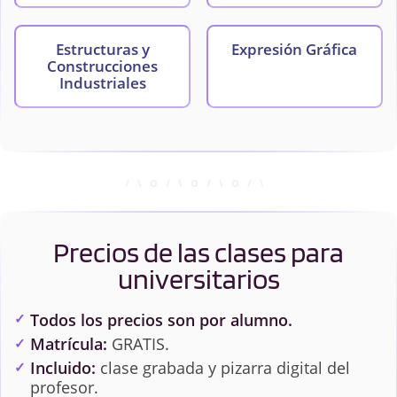
Estructuras y
Expresión Gráfica
Construcciones
Industriales
Física I: Fundamentos
Física II: Fundamentos
de Mecánica
de
Electromagnetismo
Precios de las clases para
Ingeniería de Fluidos
Ingeniería Térmica
universitarios
Mecánica de Fluidos
Química
Todos los precios son por alumno.
Matrícula:
GRATIS.
Incluido:
clase grabada y pizarra digital del
profesor.