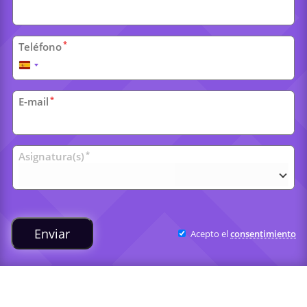
*
Teléfono
España
+34
*
E-mail
Clases
*
Asignatura(s)
universitarias
Enviar
Acepto el
consentimiento