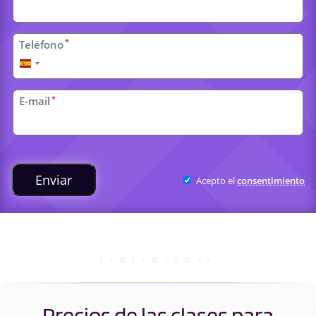
*
Teléfono
España
+34
*
E-mail
Clases
universitarias
Enviar
Acepto el
consentimiento
Precios de las clases para