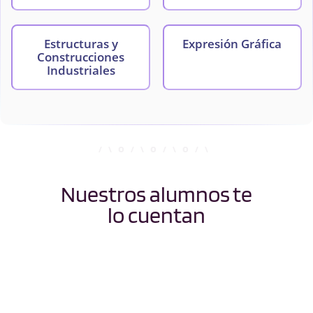
Estructuras y
Expresión Gráfica
Construcciones
Industriales
Física I: Fundamentos
Física II: Fundamentos
de Mecánica
de
Electromagnetismo
Nuestros alumnos te
Ingeniería de Fluidos
Ingeniería Térmica
lo cuentan
Química