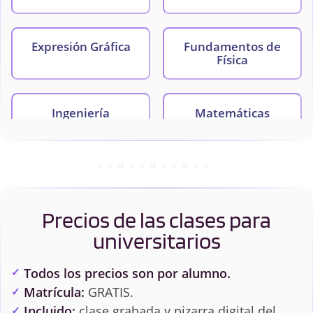
Expresión Gráfica
Fundamentos de
Física
Ingeniería
Matemáticas
Aeroespacial
Computacional
Mecánica
Mecánica de Fluidos
Precios de las clases para
universitarios
Química
Sistemas Lineales
Todos los precios son por alumno.
Matrícula:
GRATIS.
Termodinámica
Incluido:
clase grabada y pizarra digital del