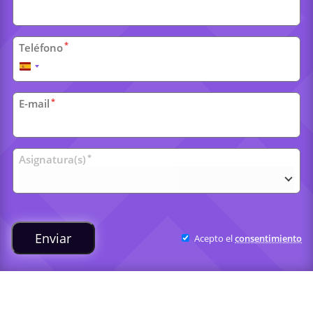
*
Teléfono
España
+34
*
E-mail
Clases
*
Asignatura(s)
universitarias
Enviar
Acepto el
consentimiento