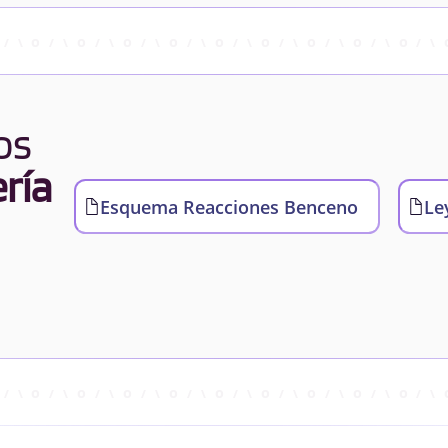
os
ría
Esquema Reacciones Benceno
Le