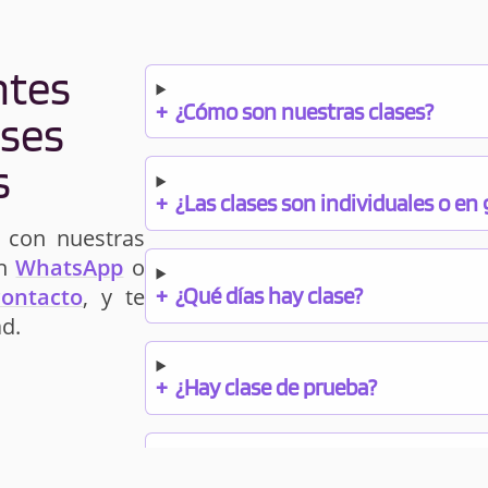
ntes
+
¿Cómo son nuestras clases?
ases
s
+
¿Las clases son individuales o en
 con nuestras
un
WhatsApp
o
+
¿Qué días hay clase?
contacto
, y te
d.
+
¿Hay clase de prueba?
+
¿Cuándo debo pagar el bono?