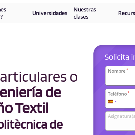
nes
Nuestras
Universidades
Recur
?
clases
Solicita
Datos
articulares o
*
Nombre
personal
eniería de
*
Teléfono
o Textil
España
+34
Clases
Asignatura(s
litècnica de
universit