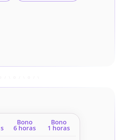
Bono
Bono
as
6 horas
1 horas