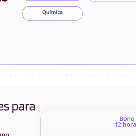
Química
es para
Bono
12 hor
mno.