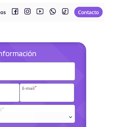
sos
Contacto
 información
es
*
E-mail
*
)
arias