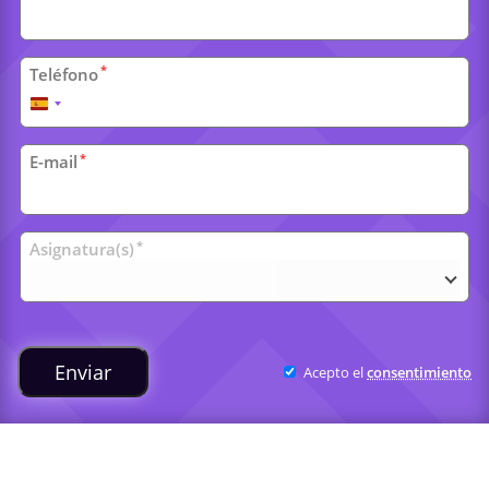
*
Teléfono
España
+34
*
E-mail
Clases
*
Asignatura(s)
universitarias
Enviar
Acepto el
consentimiento