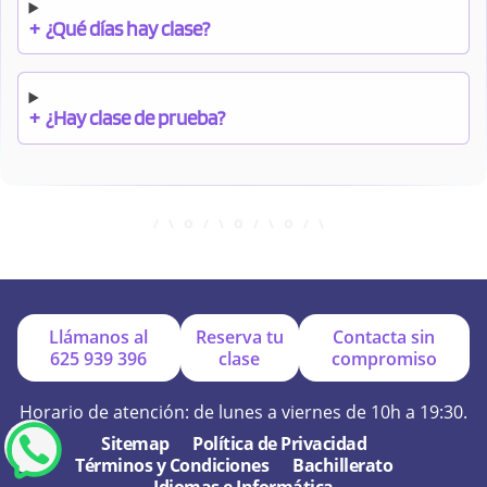
+
¿Qué días hay clase?
+
¿Hay clase de prueba?
+
¿Cuándo debo pagar el bono?
+
¿Se facilitan apuntes?
Llámanos al
Reserva tu
Contacta sin
625 939 396
clase
compromiso
+
¿Por qué online?
Horario de atención: de lunes a viernes de 10h a 19:30.
Sitemap
Política de Privacidad
Términos y Condiciones
Bachillerato
+
¿Se hacen exámenes de prueba?