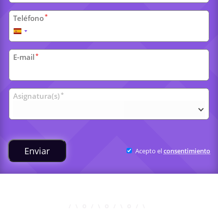
*
Teléfono
España
+34
*
E-mail
Clases
*
Asignatura(s)
universitarias
Enviar
Acepto el
consentimiento