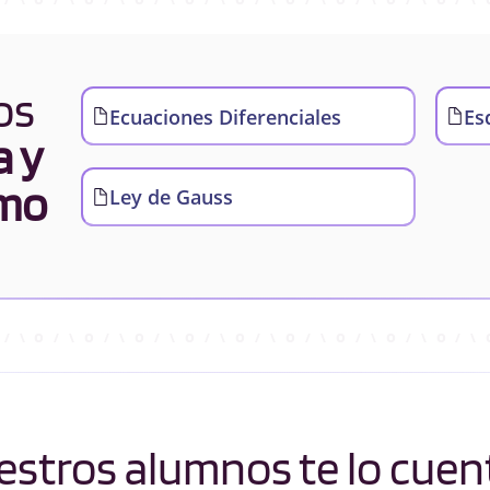
os
Ecuaciones Diferenciales
Es
a y
imo
Ley de Gauss
stros alumnos te lo cuen