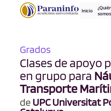
¿Quié
Inicio
somos
Grados
Clases de apoyo p
en grupo para
Náu
Transporte Marít
de
UPC Universitat Po