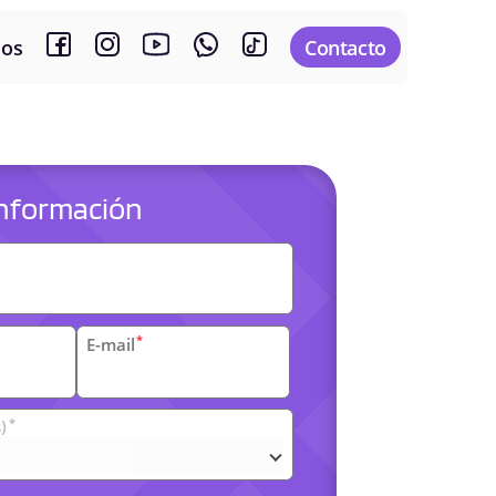
sos
Contacto
 información
es
*
E-mail
*
)
arias