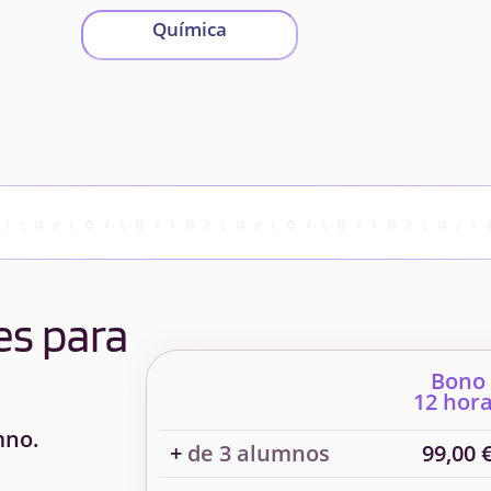
Química
es para
Bono
12 hor
mno.
+
de 3 alumnos
99,00 