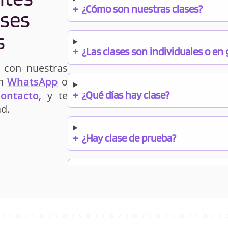
+
¿Cómo son nuestras clases?
ases
s
+
¿Las clases son individuales o en
 con nuestras
un
WhatsApp
o
+
¿Qué días hay clase?
contacto
, y te
d.
+
¿Hay clase de prueba?
+
¿Cuándo debo pagar el bono?
+
¿Se facilitan apuntes?