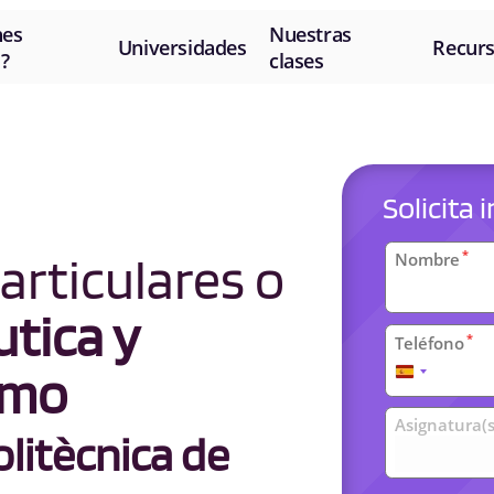
nes
Nuestras
Universidades
Recur
?
clases
Solicita
Datos
articulares o
*
Nombre
personal
tica y
*
Teléfono
imo
España
+34
Clases
Asignatura(s
litècnica de
universit