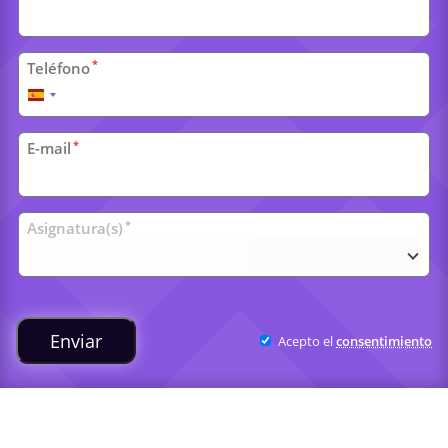
*
Teléfono
España
+34
*
E-mail
Clases
*
Asignatura(s)
universitarias
Enviar
Acepto el
consentimiento