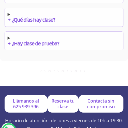
+
¿Qué días hay clase?
+
¿Hay clase de prueba?
+
¿Cuándo debo pagar el bono?
+
¿Se facilitan apuntes?
Llámanos al
Reserva tu
Contacta sin
625 939 396
clase
compromiso
+
¿Por qué online?
Horario de atención: de lunes a viernes de 10h a 19:30.