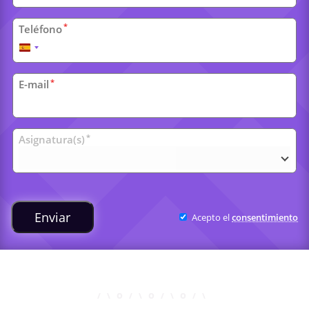
*
Teléfono
España
+34
*
E-mail
Clases
*
Asignatura(s)
universitarias
Enviar
Acepto el
consentimiento