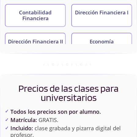
Contabilidad
Dirección Financiera I
Financiera
Dirección Financiera II
Economía
Economía Financiera
Estadística
Precios de las clases para
Introducción a la
Matemáticas
Contabilidad
universitarios
Financiera
Todos los precios son por alumno.
Matrícula:
GRATIS.
Matemáticas
Organización y
Financieras
Administración de
Incluido:
clase grabada y pizarra digital del
Empresas I
profesor.