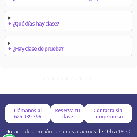
+
¿Qué días hay clase?
+
¿Hay clase de prueba?
+
¿Cuándo debo pagar el bono?
+
¿Se facilitan apuntes?
Llámanos al
Reserva tu
Contacta sin
625 939 396
clase
compromiso
+
¿Por qué online?
Horario de atención: de lunes a viernes de 10h a 19:30.