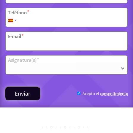
*
Teléfono
España
+34
*
E-mail
Clases
*
Asignatura(s)
universitarias
Enviar
Acepto el
consentimiento